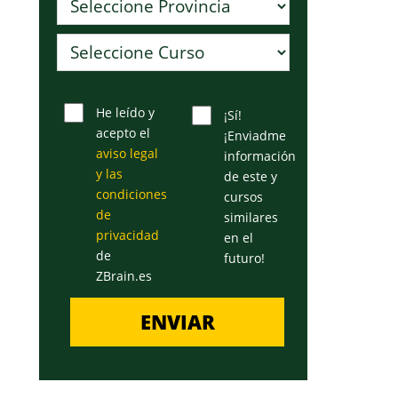
He leído y
¡Sí!
acepto el
¡Enviadme
aviso legal
información
y las
de este y
condiciones
cursos
de
similares
privacidad
en el
de
futuro!
ZBrain.es