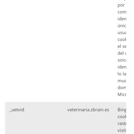
por Mic
como
identifi
única d
usuario
cookie 
el segu
del usu
sincron
identifi
lo largo
mucho
domini
Microso
_uetvid
veterinaria.zbrain.es
Bing uti
cookie 
rastrear
visitant