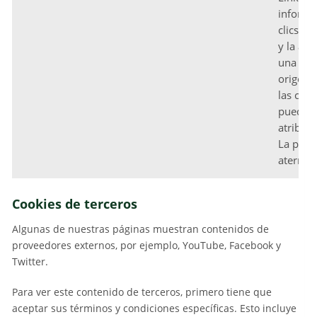
informa
clics de
y la al
una coo
origen 
las con
puedan
atribuir
La pági
aterriza
Cookies de terceros
Algunas de nuestras páginas muestran contenidos de
proveedores externos, por ejemplo, YouTube, Facebook y
Twitter.
Para ver este contenido de terceros, primero tiene que
aceptar sus términos y condiciones específicas. Esto incluye