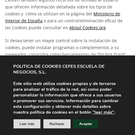
que ofrecen información detallada sobre los tipos de
cookies y cómo se utilizan en la página del
Ministerio de
Interior de España
o para un control/eliminación eficaz de
las Cookies puede consultar en
About Cookies.org
Si desea tener un mayor control sobre la instalación de
cookies, puede instalar programas o complementos a su
navegador, conocidos como herramientas de “Do Not Track”,
que le permitirán escoger aquellas cookies que desea
POLITICA DE COOKIES CEFES ESCUELA DE
permitir.
NEGOCIOS, S.L.
Información adicional
Este sitio web utiliza cookies propias y de terceros
para analizar el tráfico de la red, así como poder
Esta Política de Cookies podrá ser modificada siempre que
personalizar la información que ofrece a sus usuarios
se produzcan cambios en la configuración y/o utilización de
o promover sus servicios. Información para cambiar
las mismas. Con objeto de mantener la máxima
esta configuración y obtener más detalles sobre
nuestra política de cookies en el botón
"leer más"
.
transparencia con el usuario, la Entidad Responsable
mantendrá siempre publicada la versión actualizada en
Leer más
Rechazar
Aceptar
esta web haciendo constar su fecha de actualización al final
de esta página.