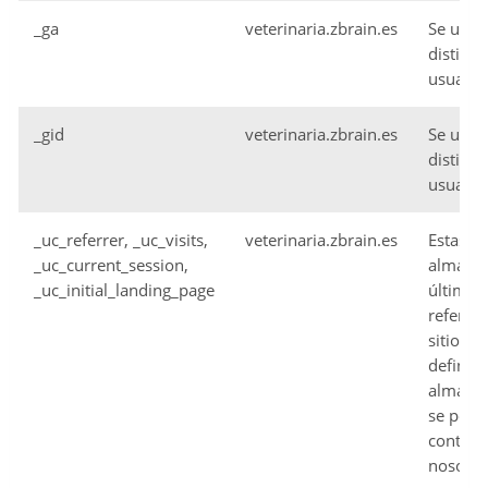
_ga
veterinaria.zbrain.es
Se usa 
distingu
usuario
_gid
veterinaria.zbrain.es
Se usa 
distingu
usuario
_uc_referrer, _uc_visits,
veterinaria.zbrain.es
Estas c
_uc_current_session,
almace
_uc_initial_landing_page
última
referen
sitio w
definid
almace
se pone
contact
nosotro