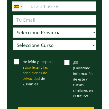
He leído y acepto el
¡Sí!
aviso legal y las
¡Enviadme
condiciones de
información
privacidad
de
de este y
ZBrain.es
cursos
similares en
el futuro!