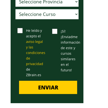
He leído y
¡Sí!
acepto el
¡Enviadme
aviso legal
información
y las
de este y
condiciones
cursos
de
similares
privacidad
en el
de
futuro!
ZBrain.es